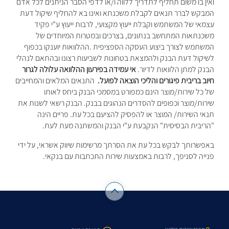
ואין בו משום תחליף לתדריך ללווה ו/או לדפי הסבר הניתנים לכל אדם
המבקש לברר תנאים לקבלת משכנתא ואינו בא להחליף שיקול דעת
עצמאי של המשתמש וקבלת ייעוץ מקצועי, לרבות ייעוץ ע"י פקיד
משכנתאות המתחשב בנתונים, בצרכים ובמטרות המיוחדים של
המשתמש לצורך ביצוע העסקה הספציפית .ההלוואות יוענקו בכפוף
לשיקול דעת הבנק ולהמצאת בטחונות לשביעות רצונו ובהתאם לנהלי
הבנק למתן הלוואות לדיור.
אי עמידה בפירעון ההלוואה עלולה לגרור
חיוב בריבית פיגורים והליכי הוצאה לפועל.
התנאים המלאים והמחייבים
של כל שירות/מוצר הינם כמפורט במסמכי הבנק ביחס לאותו
שירות/מוצר וכפופים להסדרים הנהוגים בבנק. הבנק רשאי לשנות את
תנאי השירות/ המוצר או להפסיק להציעם בכל עת. פריים הינה
"הריבית הבסיסית" הנקבעת ע"י הבנק והמשתנה מעת לעת.
באפשרותך לבקש בכל עת את הסרתך מרשימות שיווק אשראי, על ידי
פנייה לסניפך, לרבות באמצעות שירות התכתבות עם בנקאי.