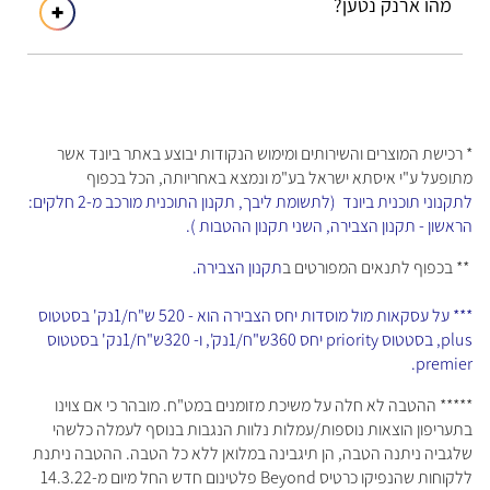
מהו ארנק נטען?
* רכישת המוצרים והשירותים ומימוש הנקודות יבוצע באתר ביונד אשר
מתופעל ע"י איסתא ישראל בע"מ ונמצא באחריותה, הכל בכפוף
לתקנוני תוכנית ביונד
(לתשומת ליבך, תקנון התוכנית מורכב מ-2 חלקים:
הראשון - תקנון הצבירה, השני תקנון ההטבות ).
** בכפוף לתנאים המפורטים ב
תקנון הצבירה
.
*** על עסקאות מול מוסדות יחס הצבירה הוא - 520 ש"ח/1נק' בסטטוס
plus, בסטטוס priority יחס 360ש"ח/1נק', ו- 320ש"ח/1נק' בסטטוס
premier.
***** ההטבה לא חלה על משיכת מזומנים במט"ח. מובהר כי אם צוינו
בתעריפון הוצאות נוספות/עמלות נלוות הנגבות בנוסף לעמלה כלשהי
שלגביה ניתנה הטבה, הן תיגבינה במלואן ללא כל הטבה. ההטבה ניתנת
ללקוחות שהנפיקו כרטיס Beyond פלטינום חדש החל מיום מ-14.3.22