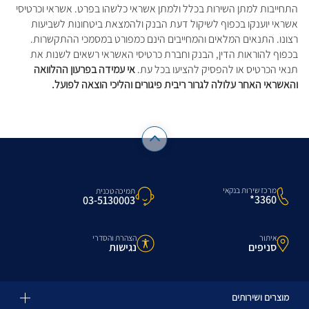
התחייבות למתן השירות בכלל ולמתן אשראי כלשהו בפרט. אשראי וכרטיסי
אשראי יוענקו בכפוף לשיקול דעת הבנק ולהמצאת ביטחונות לשביעות
רצונו. התנאים המלאים והמחייבים הינם כמפורט במסמכי ההתקשרות.
בכפוף להוראות הדין, הבנק וחברת כרטיסי האשראי רשאים לשנות את
תנאי הכרטיס או להפסיק להציעו בכל עת.
אי עמידה בפרעון ההלוואה
והאשראי האחר עלולה לגרור ריבית פיגורים והליכי הוצאה לפועל.
מרכז שירות בנקאי
תמיכה טכנית
3360*
03-5130003
איתור
הצהרת והסדרי
סניפים
נגישות
מוצרים ושירותים