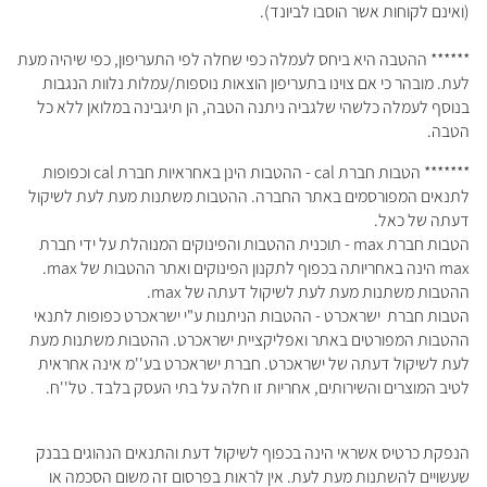
(ואינם לקוחות אשר הוסבו לביונד).
****** ההטבה היא ביחס לעמלה כפי שחלה לפי התעריפון, כפי שיהיה מעת
לעת. מובהר כי אם צוינו בתעריפון הוצאות נוספות/עמלות נלוות הנגבות
בנוסף לעמלה כלשהי שלגביה ניתנה הטבה, הן תיגבינה במלואן ללא כל
הטבה.
******* הטבות חברת cal - ההטבות הינן באחראיות חברת cal וכפופות
לתנאים המפורסמים באתר החברה. ההטבות משתנות מעת לעת לשיקול
דעתה של כאל.
הטבות חברת max - תוכנית ההטבות והפינוקים המנוהלת על ידי חברת
max הינה באחריותה בכפוף לתקנון הפינוקים ואתר ההטבות של max.
ההטבות משתנות מעת לעת לשיקול דעתה של max.
הטבות חברת ישראכרט - ההטבות הניתנות ע"י ישראכרט כפופות לתנאי
ההטבות המפורטים באתר ואפליקציית ישראכרט. ההטבות משתנות מעת
לעת לשיקול דעתה של ישראכרט. חברת ישראכרט בע''מ אינה אחראית
לטיב המוצרים והשירותים, אחריות זו חלה על בתי העסק בלבד. טל''ח.
הנפקת כרטיס אשראי הינה בכפוף לשיקול דעת והתנאים הנהוגים בבנק
שעשויים להשתנות מעת לעת. אין לראות בפרסום זה משום הסכמה או