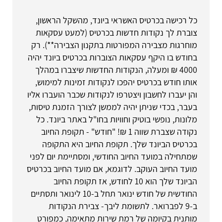
כל רכישה בכרטיס האשראי ביונד, מהשקל הראשון,
צוברת לך נקודות חדשות בכרטיס (למעט עסקאות
מוחרגות מצבירה המפורטות בתקנון הצבירה**). רק
בחודש בו היקף עסקאות הצוברות בכרטיס ביונד יהיה
4000 ₪ ומעלה, הנקודות החדשות שיצברו במהלך
אותו חודש בכרטיס יהפכו לנקודות זמינות למימוש,
והן יעברו לחשבון ויצטרפו לנקודות שכבר הועברו אליו
בעבר, בכדי שניתן יהיה לממשן לצורך הזמנת טיסות,
מלונות, נופשי בוטיק וחוויות בחו"ל באתר ביונד. כל
נקודה שצברת שווה 1 ₪! "חודש" - תקופת החיוב
בכרטיס הביונד שלך. תקופת החיוב היא התקופה
שמתחילה במועד החיוב החודשי, ומסתיימת יום לפני
מועד החיוב העוקב. לדוגמא, אם מועד החיוב בכרטיס
הביונד שלך הוא 10 לחודש, אז תקופת החיוב
החודשית של חודש ינואר תחל ב-10 לינואר ותסתיים
ב-9 לפברואר. לתשומת ליבך- צבירת הנקודות
מותנית בקיומה של רמת שירות מתאימה, כמפורט