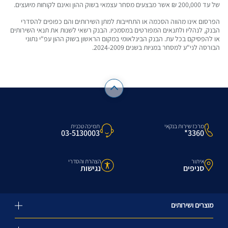
של עד 200,000 ₪ אשר מבצעים מסחר עצמאי בשוק ההון ואינם לקוחות מיועצים.
הפרסום אינו מהווה הסכמה או התחייבות למתן השירותים והם כפופים להסדרי
הבנק, לנהליו ולתנאים המפורטים במסמכיו. הבנק רשאי לשנות את תנאי השירותים
או להפסיקם בכל עת. הבנק הבינלאומי במקום הראשון בשוק ההון עפ"י נתוני
הבורסה לני"ע למסחר במניות בשנים 2024-2009.
מרכז שירות בנקאי
תמיכה טכנית
3360*
03-5130003
איתור
הצהרת והסדרי
סניפים
נגישות
מוצרים ושירותים