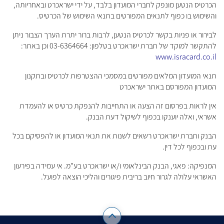
הכרטיס הנטען מונפק לחברי המועדון בלבד, על ידי ישראכרט ובאחריותה,
והשימוש בו כפוף לתנאים המפורטים בתנאי השימוש של הכרטיס.
לבירור או פניות בקשר לכרטיס הנטען, לרבות ברור יתרת הערך הצבור ניתן
להתקשר למוקד של חברת ישראכרט בטלפון: 03-6364664 וכן באתר:
www.isracard.co.il
תנאי המועדון המלאים מפורטים במסמכי ההצטרפות לכרטיס ובתקנון
המועדון המפורסם באתר ישראכרט
אין לראות בפרסום זה הצעה או התחייבות להנפקת כרטיס או להעמדת
אשראי, ואלה יוענקו בכפוף לשיקול דעת הבנק.
הבנק וחברת ישראכרט רשאים לשנות את תנאי המועדון או להפסיקם בכל
עת ובכפוף לכל דין.
המנפיקה: פאגי, הבנק הבינלאומי ו/או ישראכרט בע"מ. אי עמידה בפירעון
האשראי עלולה לגרור חיוב בריבית פיגורים והליכי הוצאה לפועל.