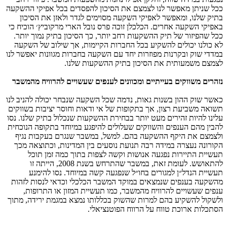
ככל שניתן מאפשר לנו לצמצם את הסיכון להפסדים בכל אפיקי ההשקעה
בתיק שלנו, ומאפשר לאפיקי השקעה מסוימים לגדר ולאזן את הסיכון
באפיקי השקעה אחרים. הכלכלן זוכה פרס נובל הארי מרקוביץ׳ הוכיח כי
ככל שהפיזור של תיק ההשקעות רחב יותר, כך הסיכון בתיק נמוך יותר.
לא כולנו יכולים להשקיע בכל החברות הקיימות, אך שילוב של השקעה
במדדי שוק ובקרנות מפוזרות יחד עם השקעה בחברות מגוונות יאפשר לנו
לצמצם משמעותית את הסיכון בתיק ההשקעות שלנו.
נזהרים משווקים בעייתיים ומכוונים לענפים שעשויים להרוויח מהמשבר
כאשר שוק ההון בשנות גאות, נדמה שכל השקעה שנבחר יכולה להניב לנו
תשואה משביעת רצון, אך בתקופות של אי ודאות וחוסר יציבות בשווקים
עלינו להיות זהירים מעט יותר בבחירת ההשקעות שנכלול בתיק שלנו. נסו
להבין מהם הענפים והשווקים שעלולים להיפגע במיוחד בתקופה הנוכחית
ולצמצם את היקף ההשקעה בהם. למשל, במשבר שנגרם בעקבות נגיף
הקורונה נעצרה במידה רבה תנועת נוסעים בין המדינות, וכתוצאה מכך
תעשיית התיירות נפגעה אנושות וקשה לצפות בתוך כמה זמן תוכל
להתאושש. לעומת זאת, במשבר שהתרחש בשנת 2008, הייתה זו
תעשיית הנדל״ן למגורים בחו״ל שנפגעה קשה במיוחד. נסו להימנע
מהשקעה בענפים שנמצאים במוקד המשבר הכלכלי וכדאי לנסות לזהות
ענפים שעשויים להרוויח מהמשבר, כמו תעשיית המזון או התרופות,
ולשקול להשקיע בהם למרות שהשוק בכללותו נמצא במגמת ירידה, מתוך
הסתכלות ארוכת טווח על הרווח הפוטנציאלי.