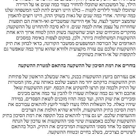
הילד, על המשכנתא שתוכלו להחזיר בעוד כמה שנים או על הדירה
שתוכלו לעזור לילדים לקנות – כולנו היינו רוצים לתת לבני המשפחה שלנו
כמה שיותר. אחרי כמה שנים של גאות בשוקי ההון, היינו רוצים להאמין
שהמצב יימשך לנצח, על אף הידיעה שמשברים ואי-ודאות הם תופעות
שחוזרות על עצמן אחת לכמה שנים. זו לא סיבה להתחרט על ההשקעה;
מחקרים מוכיחים שוב ושוב שהשקעה בשוק ההון לטווח ארוך היא אחת
ההשקעות המשתלמות ביותר, ולכן, במקום לצפות באימה במסכים
האדומים של הבורסה המושפעים ממשבר הקורונה, כדאי לבחון את תיק
ההשקעות שלכם עם עזרה מקצועית ולוודא שהוא ערוך כמה שאפשר גם
לתקופות של אי-ודאות בשווקים.
בוחרים את רמת הסיכון של ההשקעה בהתאם למטרת ההשקעה
אם נעזרתם ביועץ ההשקעות בבנק, נראה שבשלב הראשון של פתיחת
תיק ההשקעות בדקתם יחד מה המצב שלכם באותה עת, מהן המטרות
של התיק ולכמה זמן תרצו להשקיע את הכסף. יועץ ההשקעות שאל
אתכם ודאי גם כמה שאלות שעזרו לו להבין עד כמה אתם מבינים
ומכירים את שוק ההון, ועד כמה תהיו מוכנים לשאת הפסדים, במידה
שיהיו כאלה. כל השאלות הללו נועדו לעזור ליועץ להתאים עבורכם את
רמת הסיכון בתיק ההשקעות, ולוודא שהיא הולמת את הצרכים
וההעדפות שלכם. יש גם צורך להתאים בכל תקופה את רמת הסיכון בתיק
ההשקעות שלכם באמצעות שינוי סוגי ההשקעות או עדכון של הנתח
שתופס כל אחד מסוגי ההשקעות המרכיבים את התיק, הכול בהתאם
לשינויים בצרכים, בשלב בחיים ובטווח ההשקעה.