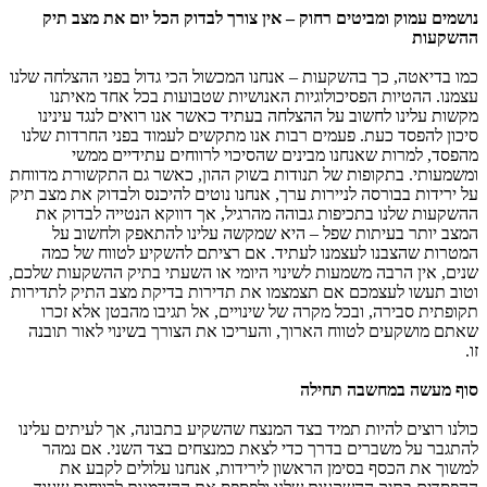
נושמים עמוק ומביטים רחוק – אין צורך לבדוק הכל יום את מצב תיק
ההשקעות
כמו בדיאטה, כך בהשקעות – אנחנו המכשול הכי גדול בפני ההצלחה שלנו
עצמנו. ההטיות הפסיכולוגיות האנושיות שטבועות בכל אחד מאיתנו
מקשות עלינו לחשוב על ההצלחה בעתיד כאשר אנו רואים לנגד עינינו
סיכון להפסד כעת. פעמים רבות אנו מתקשים לעמוד בפני החרדות שלנו
מהפסד, למרות שאנחנו מבינים שהסיכוי לרווחים עתידיים ממשי
ומשמעותי. בתקופות של תנודות בשוק ההון, כאשר גם התקשורת מדווחת
על ירידות בבורסה לניירות ערך, אנחנו נוטים להיכנס ולבדוק את מצב תיק
ההשקעות שלנו בתכיפות גבוהה מהרגיל, אך דווקא הנטייה לבדוק את
המצב יותר בעיתות שפל – היא שמקשה עלינו להתאפק ולחשוב על
המטרות שהצבנו לעצמנו לעתיד. אם רציתם להשקיע לטווח של כמה
שנים, אין הרבה משמעות לשינוי היומי או השעתי בתיק ההשקעות שלכם,
וטוב תעשו לעצמכם אם תצמצמו את תדירות בדיקת מצב התיק לתדירות
תקופתית סבירה, ובכל מקרה של שינויים, אל תגיבו מהבטן אלא זכרו
שאתם מושקעים לטווח הארוך, והעריכו את הצורך בשינוי לאור תובנה
זו.
סוף מעשה במחשבה תחילה
כולנו רוצים להיות תמיד בצד המנצח שהשקיע בתבונה, אך לעיתים עלינו
להתגבר על משברים בדרך כדי לצאת כמנצחים בצד השני. אם נמהר
למשוך את הכסף בסימן הראשון לירידות, אנחנו עלולים לקבע את