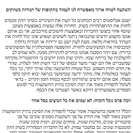
השקעה לטווח ארוך מאפשרת לנו לעמוד בתקופות של תנודות בשווקים
ישנם אנליסטים רבים הבוחנים כל העת את השינויים בשוקי ההון ומנסים
לחזות את ההתפתחויות בשוק. תחזיות אלה נעשות באמצעות מעקב
שוטף אחר ביצועי החברות ובאמצעות חישובים מורכבים, אך גם אותם
אנשי מקצוע יודעים שהנבואה ניתנה לשוטים ושאיש אינו יכול לחזות את
העתיד בוודאות מלאה. מעת לעת ישנן גם ירידות או תנודות גדולות
המכניסות את המשקיעים לתזזית. ההשפעה הפסיכולוגית על המשקיעים
ברורה: עם זיהוי הסכנה אנחנו בוחרים להתרחק ממנה, ולא שמים לב
להשלכות של בריחה שכזו. ותיקי שוק ההון יודעים כי ההיסטוריה מוכיחה
שמשברים אלו הם קצרי מועד ובסופו של דבר השוק חוזר לעלות, שהרי
אין חדש תחת השמש. ככל שטווח ההשקעה שלנו ארוך יותר, כך נוכל
לעמוד בטלטלות אלו, מתוך ידיעה שבהמשך כנראה יבוא תיקון כלפי
מעלה. אם אתם יודעים שתזדקקו לכסף בטווח הזמן הקרוב – כדאי
לשקול להפחית מאוד את רמת הסיכון בתיק ההשקעות כדי למנוע
הפסדים משמעותיים דווקא כאשר תצטרכו את הכסף.
זוכה פרס נובל הוכיח: לא שמים את כל הביצים בסל אחד
הכלל הראשון בהשקעות אומר שכדי להפחית את הסיכון בתיק ההשקעות
חשוב מאוד לפזר את התיק על פני השקעות מסוגים שונים: על פני
סקטורים שונים, מדינות שונות, טווחים שונים, רמות סיכון שונות
ומטבעות שונים. גם במשבר עמוק, לא כל החברות הנסחרות בשוק ההון
נפגעות במידה שווה, וחלקן אפילו נהנות מהשפעות המשבר. פיזור רחב